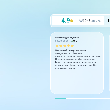
4.9
6043
В
отзыва
Александра Мухина
04.08.2026 на
2
GIS
Отличный центр. Хорошие
специалисты. Начиная от
администраторов, заканчивая врачами.
Онколог-маммолог Данько врач от
Бога. Очень довольна проведённой
операцией. Палата комфортная. Все
предусмотренно.