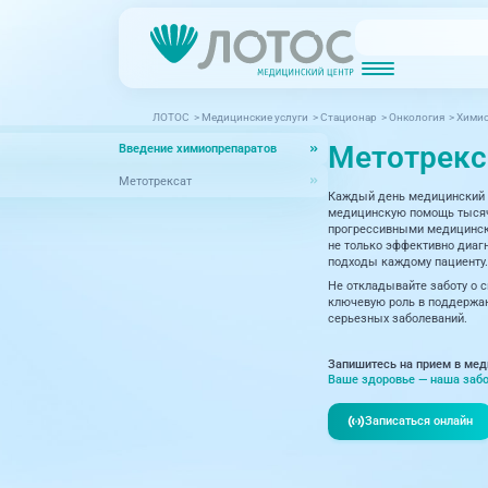
ЛОТОС
>
Медицинские услуги
>
Стационар
>
Онкология
>
Химио
Новости
Блог врачей
Метотрекс
Введение химиопрепаратов
МРТ (Магнитно-резонансная томография)
КТ (Компьютер
Акции
Превентэйдж
Метотрексат
Каждый день медицинский 
Дерма
Взрослая поликлиника
медицинскую помощь тысяча
прогрессивными медицински
23 направления
Интег
не только эффективно диагн
подходы каждому пациенту.
Инфек
Не откладывайте заботу о 
Акушерство и гинекология
ключевую роль в поддержан
серьезных заболеваний.
Карди
Аллергология и иммунология
Невро
Запишитесь на прием в мед
Вакцинация
Ваше здоровье — наша забо
Нефро
Гастроэнтерология
Записаться онлайн
Онкол
Генетика