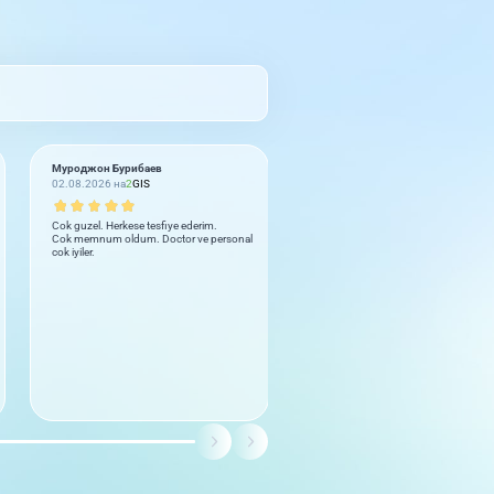
Муроджон Бурибаев
Юлия
02.08.2026 на
2
GIS
02.08.2026 на
2
GIS
Cok guzel. Herkese tesfiye ederim.
Бываем не часто но получается чт
Cok memnum oldum. Doctor ve personal
здоровью делаем УЗИ. Вежливый
cok iyiler.
персонал, чисто, грамотные врачи
До пяти звёзд не дотягивает