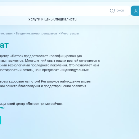
Поиск
Услуги и цены
Специалисты
Услуги и цены
Специалисты
терапия
>
Введение химиопрепаратов
>
Метотрексат
Отзывы
Адреса клиник
ат
Вызвать
ная томография)
УЗИ (Ультразвуковая диагностика)
Превентэйдж
Пациентам
скорую
центр «Лотос» предоставляет квалифицированную
товенерология
Оториноларингология
+7 (351) 
м пациентов. Многолетний опыт наших врачей сочетается с
00-03
ми технологиями последнего поколения. Это позволяет нам
ративная медицина
Офтальмология
остировать и лечить, но и предлагать индивидуальные
+7 (351) 
ционный кабинет
Проктология
своем здоровье на потом! Регулярное наблюдение играет
03-03
ии вашего благополучия и предотвращении развития
ология
Психиатрия и психотерапия
+7 (7142
927-003
логия, рефлексотерапия
Пульмонология
ицинский центр «Лотос» прямо сейчас.
та!
логия
Ревматология
огия, маммология
Терапия