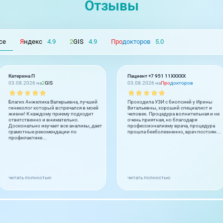
Отзывы
се
Я
ндекс
4.9
2
GIS
4.9
Про
докторов
5.0
Катерина П
Пациент +7 951 11XXXXX
03.08.2026 на
2
GIS
03.08.2026 на
Про
докторов
Благих Анжелика Валерьевна, лучший
Проходила УЗИ с биопсией у Ирины
гинеколог который встречался в моей
Витальевны, хороший специалист и
жизни! К каждому приему подходит
человек. Процедура волнительная и не
ответственно и внимательно.
очень приятная, но благодаря
Досконально изучает все анализы, дает
профессионализму врача, процедура
грамотные рекомендации по
прошла безболезненно, врач постоян...
профилактике...
читать полностью
читать полностью