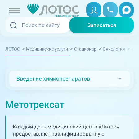
Записаться
Записаться
Записаться онлайн
>
>
>
>
ЛОТОС
Медицинские услуги
Стационар
Онкология
Хим
Услуги и цены
Вызвать скорую
Специалисты
Введение химиопрепаратов
Медицина на дому
Акции
Телемедицина
Метотрексат
Отзывы
Адреса клиник
Каждый день медицинский центр «Лотос»
+7 (351) 220-00-03
предоставляет квалифицированную