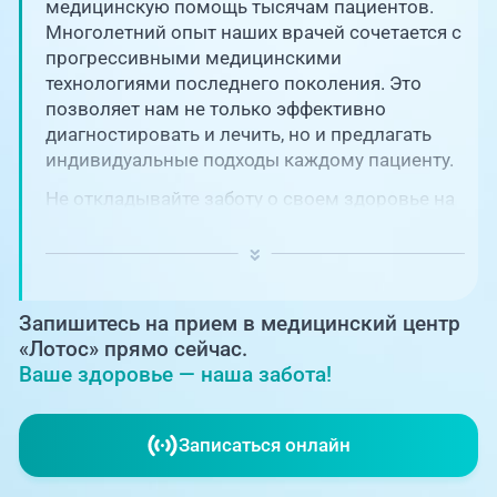
Единая справочная служба,
медицинскую помощь тысячам пациентов.
запись на прием
О клинике
Многолетний опыт наших врачей сочетается с
прогрессивными медицинскими
+7 (351) 220-03-03
технологиями последнего поколения. Это
Блог врачей
позволяет нам не только эффективно
Центр амбулаторной
онкологической помощи
диагностировать и лечить, но и предлагать
Новости
индивидуальные подходы каждому пациенту.
+7 (7142) 927-003
Не откладывайте заботу о своем здоровье на
Справочный телефон для
Пациентам
потом! Регулярное наблюдение играет
жителей Казахстана
ключевую роль в поддержании вашего
благополучия и предотвращении развития
PreventAGE
серьезных заболеваний.
Запишитесь на прием в медицинский центр
«Лотос» прямо сейчас.
Ваше здоровье — наша забота!
+7 (351) 220-00-03
Записаться онлайн