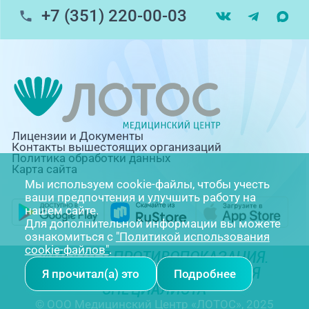
+7 (351) 220-00-03
Лицензии и Документы
Контакты вышестоящих организаций
Политика обработки данных
Карта сайта
Мы используем cookie-файлы, чтобы учесть
ваши предпочтения и улучшить работу на
нашем сайте.
Для дополнительной информации вы можете
ознакомиться с
"Политикой использования
cookie-файлов"
.
ИМЕЮТСЯ ПРОТИВОПОКАЗАНИЯ.
НЕОБХОДИМА КОНСУЛЬТАЦИЯ
Я прочитал(а) это
Подробнее
СПЕЦИАЛИСТА
© ООО Медицинский Центр «ЛОТОС», 2025