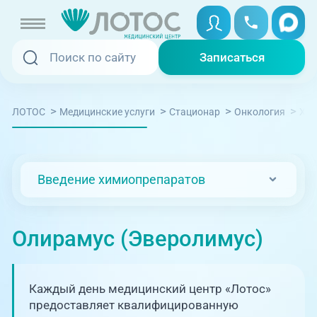
Записаться
Записаться
Записаться онлайн
>
>
>
>
ЛОТОС
Медицинские услуги
Стационар
Онкология
Хим
Услуги и цены
Вызвать скорую
Специалисты
Введение химиопрепаратов
Медицина на дому
Акции
Телемедицина
Олирамус (Эверолимус)
Отзывы
Адреса клиник
Каждый день медицинский центр «Лотос»
+7 (351) 220-00-03
предоставляет квалифицированную