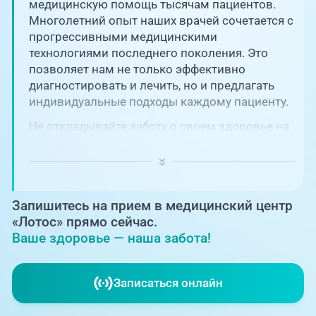
Единая справочная служба,
медицинскую помощь тысячам пациентов.
запись на прием
О клинике
Многолетний опыт наших врачей сочетается с
прогрессивными медицинскими
+7 (351) 220-03-03
технологиями последнего поколения. Это
Блог врачей
позволяет нам не только эффективно
Центр амбулаторной
онкологической помощи
диагностировать и лечить, но и предлагать
Новости
индивидуальные подходы каждому пациенту.
+7 (7142) 927-003
Не откладывайте заботу о своем здоровье на
Справочный телефон для
Пациентам
потом! Регулярное наблюдение играет
жителей Казахстана
ключевую роль в поддержании вашего
благополучия и предотвращении развития
PreventAGE
серьезных заболеваний.
Запишитесь на прием в медицинский центр
«Лотос» прямо сейчас.
Ваше здоровье — наша забота!
+7 (351) 220-00-03
Записаться онлайн