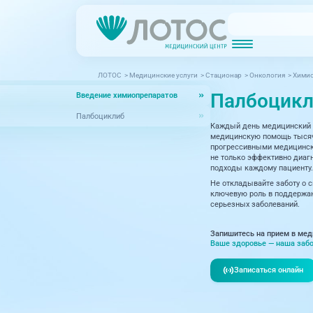
ЛОТОС
>
Медицинские услуги
>
Стационар
>
Онкология
>
Химио
Новости
Блог врачей
Палбоцик
Введение химиопрепаратов
МРТ (Магнитно-резонансная томография)
КТ (Компьютер
Акции
Превентэйдж
Палбоциклиб
Каждый день медицинский 
Дерма
Взрослая поликлиника
медицинскую помощь тысяча
прогрессивными медицински
23 направления
Интег
не только эффективно диагн
подходы каждому пациенту.
Инфек
Не откладывайте заботу о 
Акушерство и гинекология
ключевую роль в поддержан
серьезных заболеваний.
Карди
Аллергология и иммунология
Невро
Запишитесь на прием в мед
Вакцинация
Ваше здоровье — наша забо
Нефро
Гастроэнтерология
Записаться онлайн
Онкол
Генетика