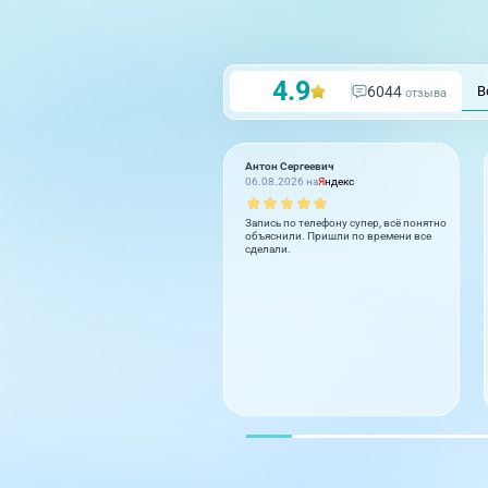
4.9
6044
В
отзыва
Антон Сергеевич
06.08.2026 на
Я
ндекс
Запись по телефону супер, всё понятно
объяснили. Пришли по времени все
сделали.