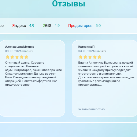
Отзывы
се
Я
ндекс
4.9
2
GIS
4.9
Про
докторов
5.0
Александра Мухина
Катерина П
04.08.2026 на
2
GIS
03.08.2026 на
2
GIS
Отличный центр. Хорошие
Благих Анжелика Валерьевна, лучший
специалисты. Начиная от
гинеколог который встречался в моей
администраторов, заканчивая врачами.
жизни! К каждому приему подходит
Онколог-маммолог Данько врач от
ответственно и внимательно.
Бога. Очень довольна проведённой
Досконально изучает все анализы, дает
операцией. Палата комфортная. Все
грамотные рекомендации по
предусмотренно.
профилактике...
читать полностью