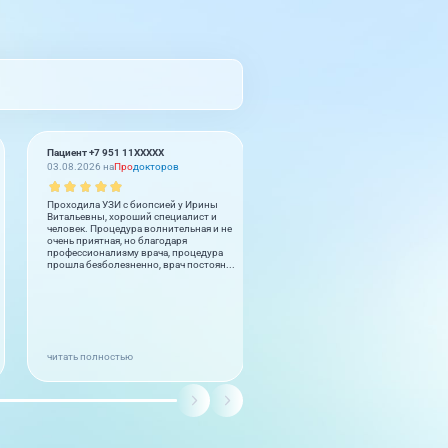
Пациент +7 951 11XXXXX
Муроджон Бурибаев
03.08.2026 на
Про
докторов
02.08.2026 на
2
GIS
Проходила УЗИ с биопсией у Ирины
Cok guzel. Herkese tesfiye ederim.
Витальевны, хороший специалист и
Cok memnum oldum. Doctor ve per
человек. Процедура волнительная и не
cok iyiler.
очень приятная, но благодаря
профессионализму врача, процедура
прошла безболезненно, врач постоян...
читать полностью