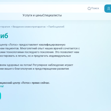
Поиск
Услуги и цены
Специалисты
Услуги и цены
Специалисты
терапия
>
Введение химиопрепаратов
>
Палбоциклиб
Отзывы
Адреса клиник
либ
Вызвать
ная томография)
УЗИ (Ультразвуковая диагностика)
Превентэйдж
Пациентам
скорую
центр «Лотос» предоставляет квалифицированную
товенерология
Оториноларингология
+7 (351) 
м пациентов. Многолетний опыт наших врачей сочетается с
00-03
ми технологиями последнего поколения. Это позволяет нам
ративная медицина
Офтальмология
остировать и лечить, но и предлагать индивидуальные
+7 (351) 
ционный кабинет
Проктология
своем здоровье на потом! Регулярное наблюдение играет
03-03
ии вашего благополучия и предотвращении развития
ология
Психиатрия и психотерапия
+7 (7142
927-003
логия, рефлексотерапия
Пульмонология
ицинский центр «Лотос» прямо сейчас.
та!
логия
Ревматология
огия, маммология
Терапия