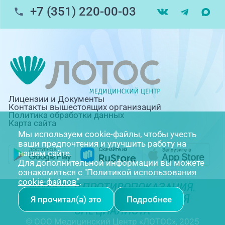
+7 (351) 220-00-03
Лицензии и Документы
Контакты вышестоящих организаций
Политика обработки данных
Карта сайта
Мы используем cookie-файлы, чтобы учесть
ваши предпочтения и улучшить работу на
нашем сайте.
Для дополнительной информации вы можете
ознакомиться с
"Политикой использования
cookie-файлов"
.
ИМЕЮТСЯ ПРОТИВОПОКАЗАНИЯ.
НЕОБХОДИМА КОНСУЛЬТАЦИЯ
Я прочитал(а) это
Подробнее
СПЕЦИАЛИСТА
© ООО Медицинский Центр «ЛОТОС», 2025