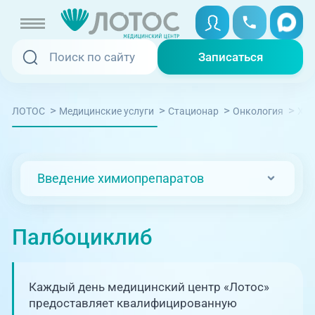
Записаться
Записаться
Записаться онлайн
>
>
>
>
ЛОТОС
Медицинские услуги
Стационар
Онкология
Хим
Услуги и цены
Вызвать скорую
Специалисты
Введение химиопрепаратов
Медицина на дому
Акции
Телемедицина
Палбоциклиб
Отзывы
Адреса клиник
Каждый день медицинский центр «Лотос»
+7 (351) 220-00-03
предоставляет квалифицированную