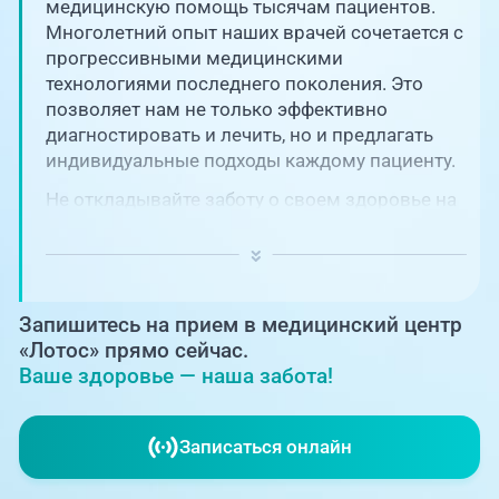
Единая справочная служба,
медицинскую помощь тысячам пациентов.
запись на прием
О клинике
Многолетний опыт наших врачей сочетается с
прогрессивными медицинскими
+7 (351) 220-03-03
технологиями последнего поколения. Это
Блог врачей
позволяет нам не только эффективно
Центр амбулаторной
онкологической помощи
диагностировать и лечить, но и предлагать
Новости
индивидуальные подходы каждому пациенту.
+7 (7142) 927-003
Не откладывайте заботу о своем здоровье на
Справочный телефон для
Пациентам
потом! Регулярное наблюдение играет
жителей Казахстана
ключевую роль в поддержании вашего
благополучия и предотвращении развития
PreventAGE
серьезных заболеваний.
Запишитесь на прием в медицинский центр
«Лотос» прямо сейчас.
Ваше здоровье — наша забота!
+7 (351) 220-00-03
Записаться онлайн