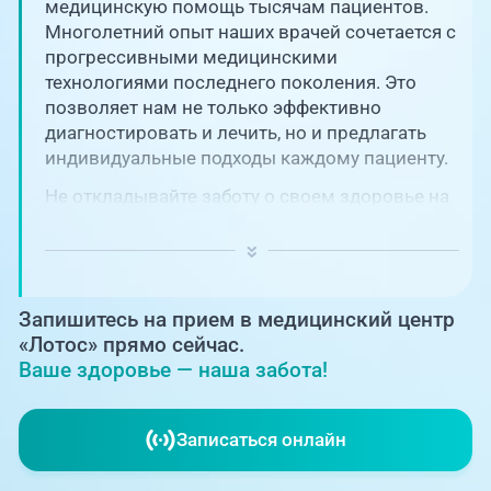
Единая справочная служба,
медицинскую помощь тысячам пациентов.
запись на прием
О клинике
Многолетний опыт наших врачей сочетается с
прогрессивными медицинскими
+7 (351) 220-03-03
технологиями последнего поколения. Это
Блог врачей
позволяет нам не только эффективно
Центр амбулаторной
онкологической помощи
диагностировать и лечить, но и предлагать
Новости
индивидуальные подходы каждому пациенту.
+7 (7142) 927-003
Не откладывайте заботу о своем здоровье на
Справочный телефон для
Пациентам
потом! Регулярное наблюдение играет
жителей Казахстана
ключевую роль в поддержании вашего
благополучия и предотвращении развития
PreventAGE
серьезных заболеваний.
Запишитесь на прием в медицинский центр
«Лотос» прямо сейчас.
Ваше здоровье — наша забота!
+7 (351) 220-00-03
Записаться онлайн