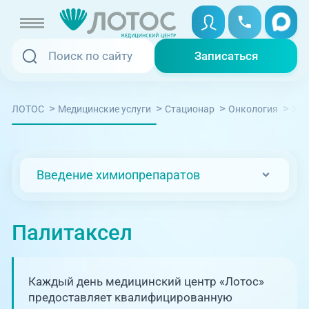
Записаться
Записаться
Записаться онлайн
>
>
>
>
ЛОТОС
Медицинские услуги
Стационар
Онкология
Хим
Услуги и цены
Вызвать скорую
Специалисты
Введение химиопрепаратов
Медицина на дому
Акции
Телемедицина
Палитаксел
Отзывы
Адреса клиник
Каждый день медицинский центр «Лотос»
+7 (351) 220-00-03
предоставляет квалифицированную