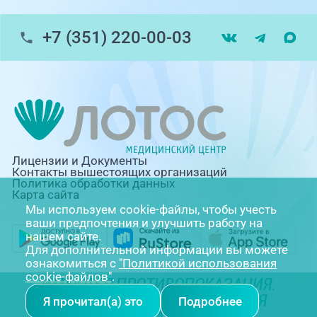
+7 (351) 220-00-03
Лицензии и Документы
Контакты вышестоящих организаций
Политика обработки данных
Карта сайта
Мы используем cookie-файлы, чтобы учесть
ваши предпочтения и улучшить работу на
нашем сайте.
Для дополнительной информации вы можете
ознакомиться с
"Политикой использования
cookie-файлов"
.
ИМЕЮТСЯ ПРОТИВОПОКАЗАНИЯ.
НЕОБХОДИМА КОНСУЛЬТАЦИЯ
Я прочитал(а) это
Подробнее
СПЕЦИАЛИСТА