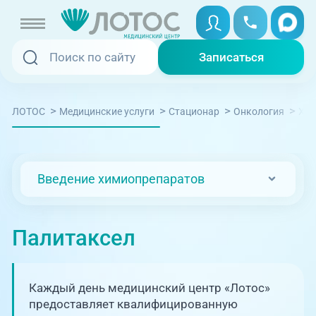
Записаться
Записаться
Записаться онлайн
>
>
>
>
ЛОТОС
Медицинские услуги
Стационар
Онкология
Хим
Услуги и цены
Вызвать скорую
Специалисты
Введение химиопрепаратов
Медицина на дому
Акции
Телемедицина
Палитаксел
Отзывы
Адреса клиник
Каждый день медицинский центр «Лотос»
+7 (351) 220-00-03
предоставляет квалифицированную