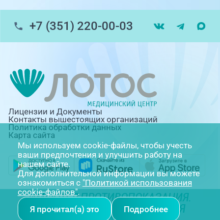
+7 (351) 220-00-03
Лицензии и Документы
Контакты вышестоящих организаций
Политика обработки данных
Карта сайта
Мы используем cookie-файлы, чтобы учесть
ваши предпочтения и улучшить работу на
нашем сайте.
Для дополнительной информации вы можете
ознакомиться с
"Политикой использования
cookie-файлов"
.
ИМЕЮТСЯ ПРОТИВОПОКАЗАНИЯ.
НЕОБХОДИМА КОНСУЛЬТАЦИЯ
Я прочитал(а) это
Подробнее
СПЕЦИАЛИСТА