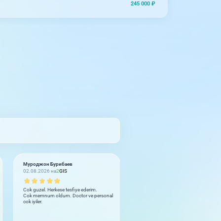
245 000 ₽
Муроджон Бурибаев
Юлия
02.08.2026 на
2
GIS
02.08.2026 на
2
GIS
Cok guzel. Herkese tesfiye ederim.
Бываем не часто но получается чт
Cok memnum oldum. Doctor ve personal
здоровью делаем УЗИ. Вежливый
cok iyiler.
персонал, чисто, грамотные врачи
До пяти звёзд не дотягивает