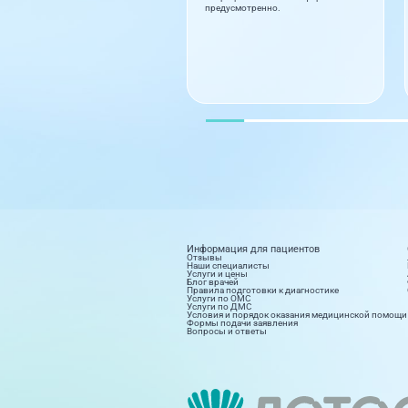
предусмотренно.
Информация для пациентов
Отзывы
Наши специалисты
Услуги и цены
Блог врачей
Правила подготовки к диагностике
Услуги по ОМС
Услуги по ДМС
Условия и порядок оказания медицинской помощи
Формы подачи заявления
Вопросы и ответы
Диагностика
Косм
8 направлений
15 на