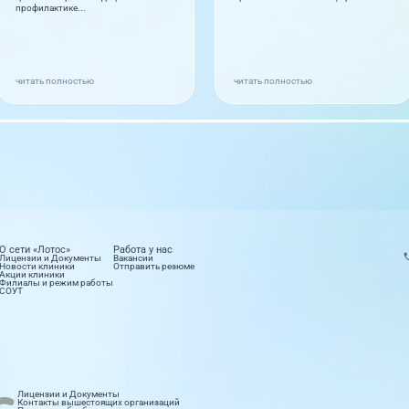
профилактике...
читать полностью
читать полностью
О сети «Лотос»
Работа у нас
Лицензии и Документы
Вакансии
Новости клиники
Отправить резюме
Акции клиники
Филиалы и режим работы
СОУТ
етология
Лабораторные исследования
Лицензии и Документы
правлений
16 направлений
Контакты вышестоящих организаций