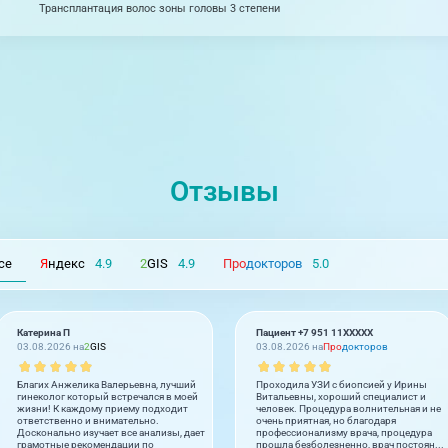
Трансплантация волос зоны головы 3 степени
Отзывы
се
Я
ндекс
4.9
2
GIS
4.9
Про
докторов
5.0
Катерина П
Пациент +7 951 11XXXXX
03.08.2026 на
2
GIS
03.08.2026 на
Про
докторов
Благих Анжелика Валерьевна, лучший
Проходила УЗИ с биопсией у Ирины
гинеколог который встречался в моей
Витальевны, хороший специалист и
жизни! К каждому приему подходит
человек. Процедура волнительная и не
ответственно и внимательно.
очень приятная, но благодаря
Досконально изучает все анализы, дает
профессионализму врача, процедура
грамотные рекомендации по
прошла безболезненно, врач постоян...