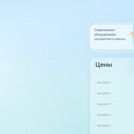
Современное
оборудование
экспертного класса
Цены
A16.26.017
A16.26.017
A16.26.017
A16.26.017
A16.26.017