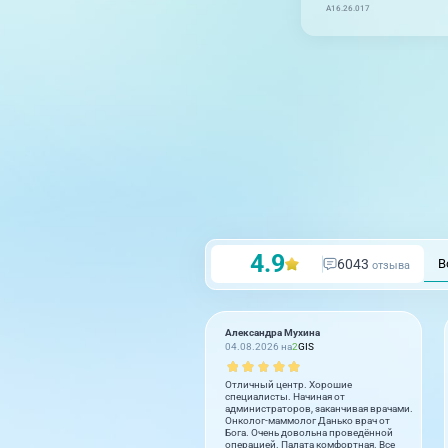
A16.26.017
4.9
6043
В
отзыва
Александра Мухина
04.08.2026 на
2
GIS
Отличный центр. Хорошие
специалисты. Начиная от
администраторов, заканчивая врачами.
Онколог-маммолог Данько врач от
Бога. Очень довольна проведённой
операцией. Палата комфортная. Все