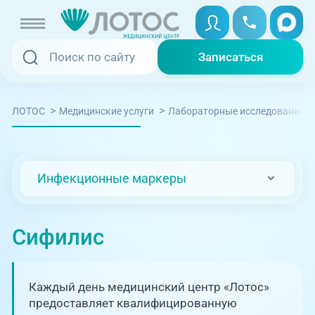
Записаться
Записаться
Записаться онлайн
>
>
ЛОТОС
Медицинские услуги
Лабораторные исследования
Услуги и цены
Вызвать скорую
Специалисты
Инфекционные маркеры
Медицина на дому
Акции
Телемедицина
Сифилис
Отзывы
Адреса клиник
Каждый день медицинский центр «Лотос»
+7 (351) 220-00-03
предоставляет квалифицированную