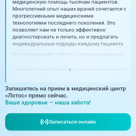
Единая справочная служба,
медицинскую помощь тысячам пациентов.
запись на прием
О клинике
Многолетний опыт наших врачей сочетается с
прогрессивными медицинскими
+7 (351) 220-03-03
технологиями последнего поколения. Это
Блог врачей
позволяет нам не только эффективно
Центр амбулаторной
онкологической помощи
диагностировать и лечить, но и предлагать
Новости
индивидуальные подходы каждому пациенту.
+7 (7142) 927-003
Не откладывайте заботу о своем здоровье на
Справочный телефон для
Пациентам
потом! Регулярное наблюдение играет
жителей Казахстана
ключевую роль в поддержании вашего
благополучия и предотвращении развития
PreventAGE
серьезных заболеваний.
Запишитесь на прием в медицинский центр
«Лотос» прямо сейчас.
Ваше здоровье — наша забота!
+7 (351) 220-00-03
Записаться онлайн