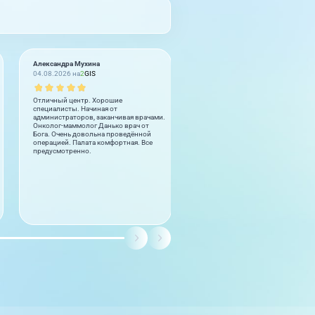
Александра Мухина
Катерина П
04.08.2026 на
2
GIS
03.08.2026 на
2
GIS
Отличный центр. Хорошие
Благих Анжелика Валерьевна, лу
специалисты. Начиная от
гинеколог который встречался в 
администраторов, заканчивая врачами.
жизни! К каждому приему подход
Онколог-маммолог Данько врач от
ответственно и внимательно.
Бога. Очень довольна проведённой
Досконально изучает все анализы
операцией. Палата комфортная. Все
грамотные рекомендации по
предусмотренно.
профилактике...
читать полностью