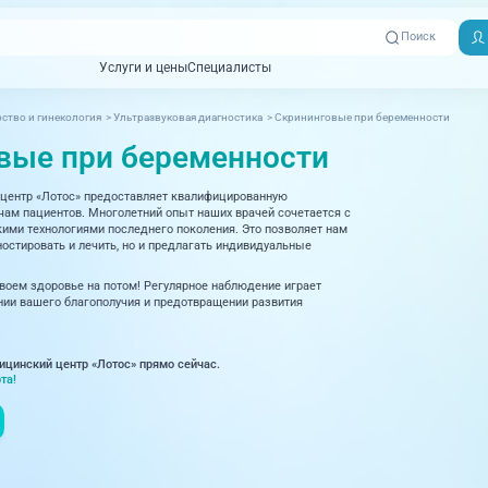
Поиск
Услуги и цены
Специалисты
Услуги и цены
Специалисты
ство и гинекология
>
Ультразвуковая диагностика
>
Скрининговые при беременности
Отзывы
Адреса клиник
вые при беременности
Вызвать
ная томография)
УЗИ (Ультразвуковая диагностика)
Превентэйдж
Пациентам
скорую
центр «Лотос» предоставляет квалифицированную
товенерология
Оториноларингология
+7 (351) 
м пациентов. Многолетний опыт наших врачей сочетается с
00-03
ми технологиями последнего поколения. Это позволяет нам
ративная медицина
Офтальмология
остировать и лечить, но и предлагать индивидуальные
+7 (351) 
ционный кабинет
Проктология
своем здоровье на потом! Регулярное наблюдение играет
03-03
ии вашего благополучия и предотвращении развития
ология
Психиатрия и психотерапия
+7 (7142
927-003
логия, рефлексотерапия
Пульмонология
ицинский центр «Лотос» прямо сейчас.
та!
логия
Ревматология
огия, маммология
Терапия