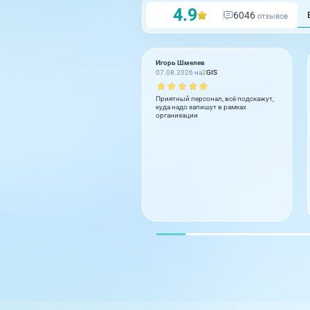
4.9
6046
отзывов
Игорь Шмелев
07.08.2026 на
2
GIS
Приятный персонал, всё подскажут,
куда надо запишут в рамках
организации