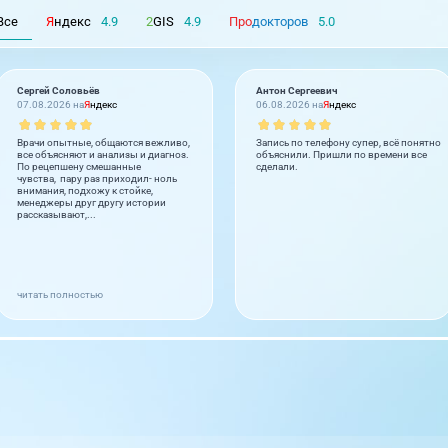
Все
Я
ндекс
4.9
2
GIS
4.9
Про
докторов
5.0
Сергей Соловьёв
Антон Сергеевич
07.08.2026 на
Я
ндекс
06.08.2026 на
Я
ндекс
Врачи опытные, общаются вежливо,
Запись по телефону супер, всё понятно
все объясняют и анализы и диагноз.
объяснили. Пришли по времени все
По рецепшену смешанные
сделали.
чувства, пару раз приходил- ноль
внимания, подхожу к стойке,
менеджеры друг другу истории
рассказывают,...
читать полностью