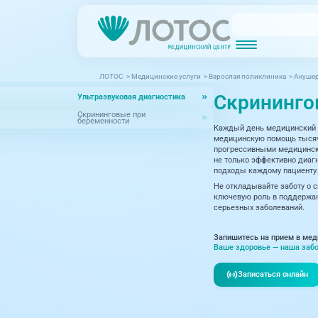
ЛОТОС
>
Медицинские услуги
>
Взрослая поликлиника
>
Акушер
Новости
Блог врачей
Скрининго
Ультразвуковая диагностика
МРТ (Магнитно-резонансная томография)
КТ (Компьютер
Акции
Превентэйдж
Скрининговые при
беременности
Каждый день медицинский 
Дерма
Взрослая поликлиника
медицинскую помощь тысяча
прогрессивными медицински
23 направления
Интег
не только эффективно диагн
подходы каждому пациенту.
Инфек
Не откладывайте заботу о 
Акушерство и гинекология
ключевую роль в поддержан
серьезных заболеваний.
Карди
Аллергология и иммунология
Невро
Запишитесь на прием в мед
Вакцинация
Ваше здоровье — наша забо
Нефро
Гастроэнтерология
Записаться онлайн
Онкол
Генетика