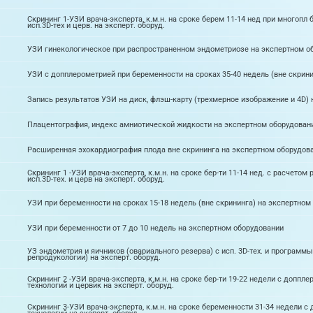
Скрининг 1-УЗИ врача-эксперта, к.м.н. на сроке берем 11-14 нед при многопл 
исп.3D-тех и церв. на эксперт. оборуд.
УЗИ гинекологическое при распространенном эндометриозе на экспертном о
УЗИ с допплерометрией при беременности на сроках 35-40 недель (вне скрин
Запись результатов УЗИ на диск, флэш-карту (трехмерное изображение и 4D)
Плацентография, индекс амниотической жидкости на экспертном оборудован
Расширенная эхокардиография плода вне скрининга на экспертном оборудов
Скрининг 1 -УЗИ врача-эксперта, к.м.н. на сроке бер-ти 11-14 нед. с расчето
исп.3D-тех. и церв на эксперт. оборуд.
УЗИ при беременности на сроках 15-18 недель (вне скрининга) на экспертном
УЗИ при беременности от 7 до 10 недель на экспертном оборудовании
УЗ эндометрия и яичников (овариального резерва) с исп. 3D-тех. и программы
репродукологии) на эксперт. оборуд.
Скрининг 2 -УЗИ врача-эксперта, к.м.н. на сроке бер-ти 19-22 недели с доппл
технологий и цервик на эксперт. оборуд.
Скрининг 3-УЗИ врача-эксперта, к.м.н. на сроке беременности 31-34 недели с