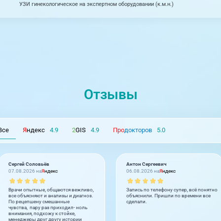
УЗИ гинекологическое на экспертном оборудовании (к.м.н.)
Отзывы
Все
Я
ндекс
4.9
2
GIS
4.9
Про
докторов
5.0
Сергей Соловьёв
Антон Сергеевич
07.08.2026 на
Я
ндекс
06.08.2026 на
Я
ндекс
Врачи опытные, общаются вежливо,
Запись по телефону супер, всё понятно
все объясняют и анализы и диагноз.
объяснили. Пришли по времени все
По рецепшену смешанные
сделали.
чувства, пару раз приходил- ноль
внимания, подхожу к стойке,
менеджеры друг другу истории