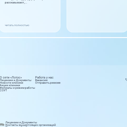
рассказывают,...
читать полностью
О сети «Лотос»
Работа у нас
Лицензии и Документы
Вакансии
Новости клиники
Отправить резюме
Акции клиники
Филиалы и режим работы
СОУТ
етология
Лабораторные исследования
Лицензии и Документы
правлений
16 направлений
Контакты вышестоящих организаций