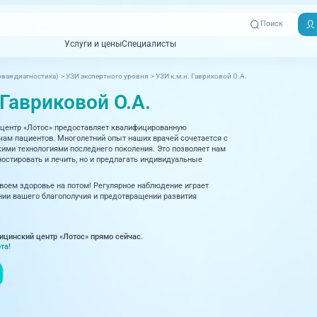
Поиск
Услуги и цены
Специалисты
Услуги и цены
Специалисты
вая диагностика)
>
УЗИ экспертного уровня
>
УЗИ к.м.н. Гавриковой О.А.
Отзывы
Адреса клиник
 Гавриковой О.А.
Вызвать
ная томография)
УЗИ (Ультразвуковая диагностика)
Превентэйдж
Пациентам
скорую
центр «Лотос» предоставляет квалифицированную
товенерология
Оториноларингология
+7 (351) 
м пациентов. Многолетний опыт наших врачей сочетается с
00-03
ми технологиями последнего поколения. Это позволяет нам
ративная медицина
Офтальмология
остировать и лечить, но и предлагать индивидуальные
+7 (351) 
ционный кабинет
Проктология
своем здоровье на потом! Регулярное наблюдение играет
03-03
ии вашего благополучия и предотвращении развития
ология
Психиатрия и психотерапия
+7 (7142
927-003
логия, рефлексотерапия
Пульмонология
ицинский центр «Лотос» прямо сейчас.
та!
логия
Ревматология
огия, маммология
Терапия