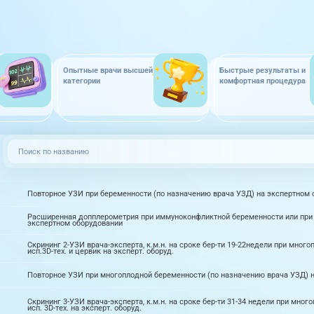
Опытные врачи высшей
Быстрые результаты и
категории
комфортная процедура
Повторное УЗИ при беременности (по назначению врача УЗД) на экспертном 
Расширенная допплерометрия при иммуноконфликтной беременности или при
экспертном оборудовании
Скрининг 2-УЗИ врача-эксперта, к.м.н. на сроке бер-ти 19-22недели при много
исп.3D-тех. и цервик на эксперт. оборуд.
Повторное УЗИ при многоплодной беременности (по назначению врача УЗД) 
Скрининг 3-УЗИ врача-эксперта, к.м.н. на сроке бер-ти 31-34 недели при мног
исп. 3D-тех. на эксперт. оборуд.