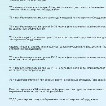
технологий на эксперт. оборуд.
УЗИ гинекологическое с оценкой эндометриального, маточного и яичникового
технологий на экспертном оборудовании
УЗИ при беременности малого срока (до 6 недель) на экспертном оборудован
УЗИ при беременности на сроках 24-31 недель (вне скрининга) при многопло
на экспертном оборудовании
УЗИ шейки матки (цервикометрия - диагностика истмико- цервикальной недос
экспертном оборудовании
Оценка толщины эндометрия и количества фолликулов в яичнике, доминантно
экспертном оборудовании
УЗИ при беременности на сроках 15-18 недель (вне скрининга) при многопло
на экспертном оборудовании
УЗИ при беременности на сроках 34-40 недель (вне скрининга) при многопло
на экспертном оборудовании
УЗИ с допплерометрией при беременности на сроках 23-30 недель (вне скрин
Плацентография и УЗИ шейки матки (цервикометрия - диагностика истмико- 
беременности на экспертном оборудовании
УЗДГ (допплерометрия) при беременности на экспертном оборудовании