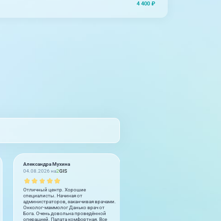
4 400 ₽
Александра Мухина
Катерина П
04.08.2026 на
2
GIS
03.08.2026 на
2
GIS
Отличный центр. Хорошие
Благих Анжелика Валерьевна, лу
специалисты. Начиная от
гинеколог который встречался в 
администраторов, заканчивая врачами.
жизни! К каждому приему подход
Онколог-маммолог Данько врач от
ответственно и внимательно.
Бога. Очень довольна проведённой
Досконально изучает все анализы
операцией. Палата комфортная. Все
грамотные рекомендации по