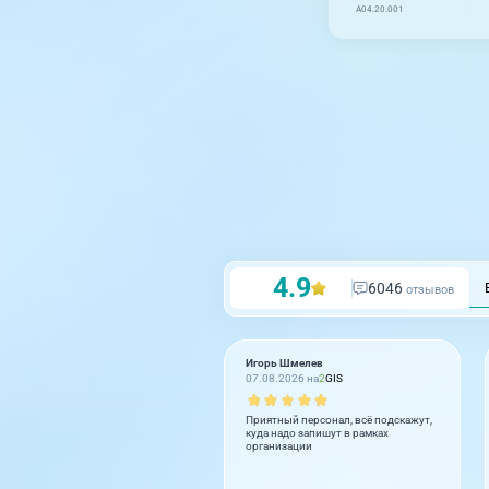
A04.20.001
4.9
6046
отзывов
Игорь Шмелев
07.08.2026 на
2
GIS
Приятный персонал, всё подскажут,
куда надо запишут в рамках
организации