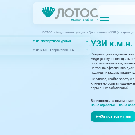
ЛОТОС
>
Медицинские услуги
>
Диагностика
>
УЗИ (Ультразвуко
Новости
Блог врачей
УЗИ к.м.н.
УЗИ экспертного уровня
МРТ (Магнитно-резонансная томография)
КТ (Компьютер
Акции
Превентэйдж
УЗИ к.м.н. Гавриковой О.А.
Каждый день медицинский 
Дерма
Взрослая поликлиника
медицинскую помощь тысяча
прогрессивными медицински
23 направления
Интег
не только эффективно диагн
подходы каждому пациенту.
Инфек
Не откладывайте заботу о 
Акушерство и гинекология
ключевую роль в поддержан
серьезных заболеваний.
Карди
Аллергология и иммунология
Невро
Запишитесь на прием в мед
Вакцинация
Ваше здоровье — наша забо
Нефро
Гастроэнтерология
Записаться онлайн
Онкол
Генетика