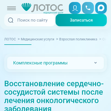
Записаться
Записаться
Записаться онлайн
>
>
>
ЛОТОС
Медицинские услуги
Взрослая поликлиника
Онко
Услуги и цены
Вызвать скорую
Специалисты
Комплексные программы
Медицина на дому
Акции
Телемедицина
Восстановление сердечно-
Отзывы
сосудистой системы после
Адреса клиник
лечения онкологического
+7 (351) 220-00-03
заболевания