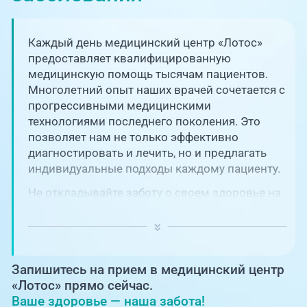
Единая справочная служба,
запись на прием
О клинике
Каждый день медицинский центр «Лотос»
+7 (351) 220-03-03
Блог врачей
предоставляет квалифицированную
Центр амбулаторной
медицинскую помощь тысячам пациентов.
онкологической помощи
Многолетний опыт наших врачей сочетается с
Новости
прогрессивными медицинскими
+7 (7142) 927-003
технологиями последнего поколения. Это
Справочный телефон для
Пациентам
позволяет нам не только эффективно
жителей Казахстана
диагностировать и лечить, но и предлагать
индивидуальные подходы каждому пациенту.
PreventAGE
Не откладывайте заботу о своем здоровье на
потом! Регулярное наблюдение играет
ключевую роль в поддержании вашего
благополучия и предотвращении развития
серьезных заболеваний.
+7 (351) 220-00-03
Запишитесь на прием в медицинский центр
«Лотос» прямо сейчас.
Ваше здоровье — наша забота!