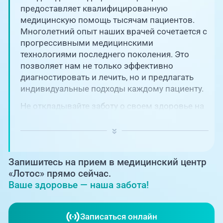
Единая справочная служба,
запись на прием
предоставляет квалифицированную
О клинике
медицинскую помощь тысячам пациентов.
Многолетний опыт наших врачей сочетается с
+7 (351) 220-03-03
Блог врачей
прогрессивными медицинскими
Центр амбулаторной
технологиями последнего поколения. Это
онкологической помощи
позволяет нам не только эффективно
Новости
диагностировать и лечить, но и предлагать
+7 (7142) 927-003
индивидуальные подходы каждому пациенту.
Справочный телефон для
Пациентам
жителей Казахстана
Не откладывайте заботу о своем здоровье на
потом! Регулярное наблюдение играет
PreventAGE
ключевую роль в поддержании вашего
благополучия и предотвращении развития
серьезных заболеваний.
Запишитесь на прием в медицинский центр
«Лотос» прямо сейчас.
Ваше здоровье — наша забота!
+7 (351) 220-00-03
Записаться онлайн