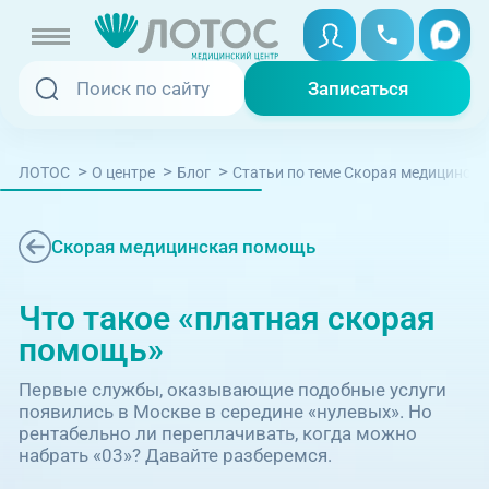
Записаться
Записаться
Записаться онлайн
>
>
>
ЛОТОС
О центре
Блог
Cтатьи по теме Скорая медицинск
Услуги и цены
Вызвать скорую
Специалисты
Скорая медицинская помощь
Медицина на дому
Акции
Что такое «платная скорая
помощь»
Телемедицина
Отзывы
Первые службы, оказывающие подобные услуги
появились в Москве в середине «нулевых». Но
Адреса клиник
рентабельно ли переплачивать, когда можно
набрать «03»? Давайте разберемся.
+7 (351) 220-00-03