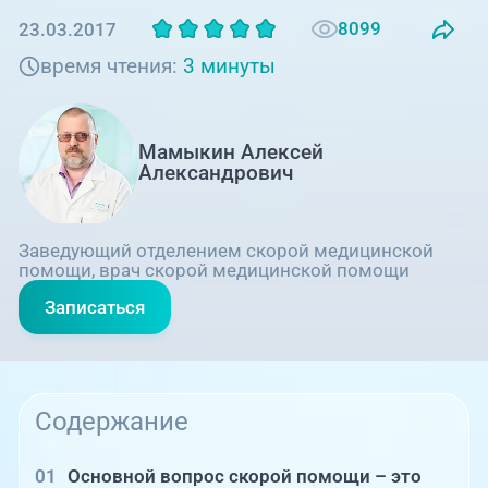
Единая справочная служба,
запись на прием
О клинике
8099
23.03.2017
время чтения:
3 минуты
+7 (351) 220-03-03
Блог врачей
Центр амбулаторной
онкологической помощи
Мамыкин Алексей
Новости
Александрович
+7 (7142) 927-003
Справочный телефон для
Пациентам
жителей Казахстана
Заведующий отделением скорой медицинской
помощи, врач скорой медицинской помощи
PreventAGE
Записаться
+7 (351) 220-00-03
Содержание
Основной вопрос скорой помощи – это