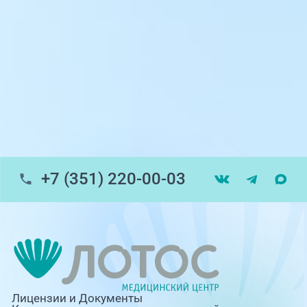
пр-т Ленина, 17
г. Копейск: пр-т Славы, 7
г. Златоуст, ул. Щербакова 2, строение 1
Травмпункт, ул.Труда, 187Д
ул. Труда, 183Б (Скорая медицинская
помощь)
+7 (351) 220-00-03
Профосмотры, ул.Труда, 183Б
ЦАОП, ул. Труда, 187Б
г. Златоуст, ул. Щербакова 2, строение 1
(ЦАОП)
Лицензии и Документы