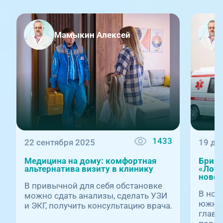
Мамыкин Алексей
1433
22 сентября 2025
19 де
Медицина на дому: комфортная
Бриг
альтернатива визиту в клинику
«Лото
новог
В привычной для себя обстановке
В нов
можно сдать анализы, сделать УЗИ
южноу
и ЭКГ, получить консультацию врача.
главн