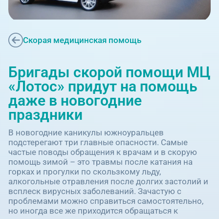
Единая справочная служба,
запись на прием
О клинике
+7 (351) 220-03-03
Блог врачей
Скорая медицинская помощь
Центр амбулаторной
онкологической помощи
Новости
Бригады скорой помощи МЦ
+7 (7142) 927-003
«Лотос» придут на помощь
Справочный телефон для
Пациентам
даже в новогодние
жителей Казахстана
праздники
PreventAGE
В новогодние каникулы южноуральцев
подстерегают три главные опасности. Самые
частые поводы обращения к врачам и в скорую
помощь зимой – это травмы после катания на
горках и прогулки по скользкому льду,
алкогольные отравления после долгих застолий и
+7 (351) 220-00-03
всплеск вирусных заболеваний. Зачастую с
проблемами можно справиться самостоятельно,
но иногда все же приходится обращаться к