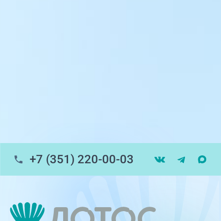
ул. Университетская Набережная, 28
пр-т Ленина, 17
г. Копейск: пр-т Славы, 7
г. Златоуст, ул. Щербакова 2, строение 1
Травмпункт, ул.Труда, 187Д
ул. Труда, 183Б (Скорая медицинская
помощь)
+7 (351) 220-00-03
Профосмотры, ул.Труда, 183Б
ЦАОП, ул. Труда, 187Б
г. Златоуст, ул. Щербакова 2, строение 1
(ЦАОП)