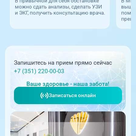
В привычной для себя обстановке
В МЦ 
можно сдать анализы, сделать УЗИ
вышла
и ЭКГ, получить консультацию врача.
помощ
преим
Запишитесь на прием прямо сейчас
+7 (351) 220-00-03
Ваше здоровье - наша забота!
Записаться онлайн