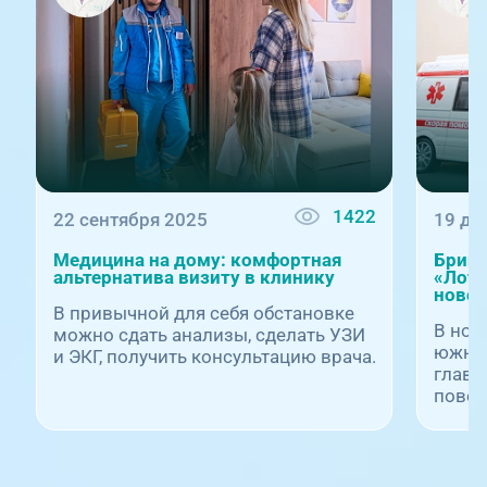
1422
22 сентября 2025
19 де
Медицина на дому: комфортная
Бриг
альтернатива визиту в клинику
«Лото
новог
В привычной для себя обстановке
В нов
можно сдать анализы, сделать УЗИ
южноу
и ЭКГ, получить консультацию врача.
главн
повод