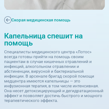
Единая справочная служба,
запись на прием
О клинике
+7 (351) 220-03-03
Блог врачей
Скорая медицинская помощь
Центр амбулаторной
онкологической помощи
Новости
Капельница спешит на
+7 (7142) 927-003
помощь
Справочный телефон для
Пациентам
жителей Казахстана
Специалисты медицинского центра «Лотос»
всегда готовы прийти на помощь своим
пациентам в случае кишечных отравлений и
PreventAGE
инфекций, алкогольном отравлении и
абстиненции, вирусной и бактериальной
инфекции. В арсенале бригад скорой помощи
медцентра имеются капельницы — это
инфузионная терапия, в том числе интенсивная.
Она несет детоксицирующий и дегидратационный
+7 (351) 220-00-03
эффект и позволяет достичь быстрого и мощного
терапевтического эффекта.