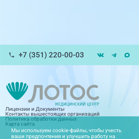
г. Златоуст, ул. Щербакова 2, строение 1
Травмпункт, ул.Труда, 187Д
ул. Труда, 183Б (Скорая медицинская
помощь)
+7 (351) 220-00-03
Профосмотры, ул.Труда, 183Б
ЦАОП, ул. Труда, 187Б
г. Златоуст, ул. Щербакова 2, строение 1
(ЦАОП)
Лицензии и Документы
Контакты вышестоящих организаций
Политика обработки данных
Карта сайта
Мы используем cookie-файлы, чтобы учесть
ваши предпочтения и улучшить работу на