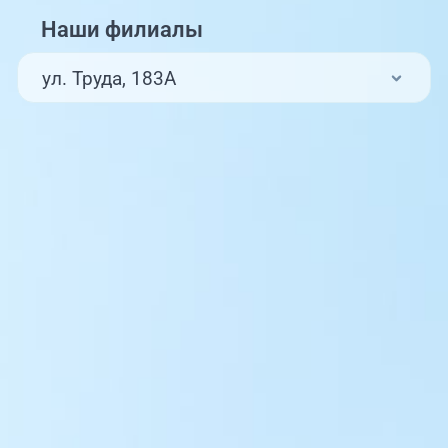
Наши филиалы
ул. Труда, 183А
ул. Труда, 187Б
ул. Труда, 187Б (Клиника для детей,
педиатрия)
Комсомольский проспект, 80
ул. 250-летия Челябинска, 73
ул. Университетская Набережная, 28
пр-т Ленина, 17
г. Копейск: пр-т Славы, 7