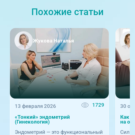
Похожие статьи
Жукова Наталья
1729
13 февраля 2026
30 ок
«Тонкий» эндометрий
Как м
(Гинекология)
на ор
Эндометрий — это функциональный
Сильн