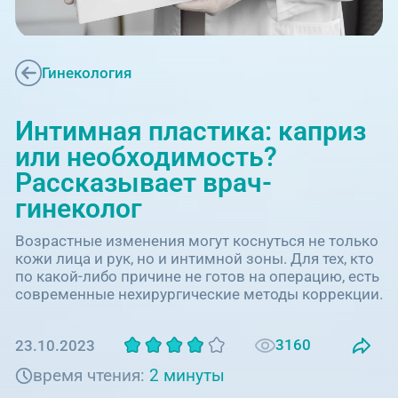
Единая справочная служба,
запись на прием
О клинике
+7 (351) 220-03-03
Блог врачей
Гинекология
Центр амбулаторной
онкологической помощи
Новости
Интимная пластика: каприз
+7 (7142) 927-003
или необходимость?
Справочный телефон для
Пациентам
Рассказывает врач-
жителей Казахстана
гинеколог
PreventAGE
Возрастные изменения могут коснуться не только
кожи лица и рук, но и интимной зоны. Для тех, кто
по какой-либо причине не готов на операцию, есть
современные нехирургические методы коррекции.
+7 (351) 220-00-03
3160
23.10.2023
время чтения:
2 минуты