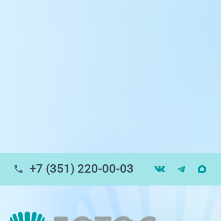
ул. Университетская Набережная, 28
пр-т Ленина, 17
г. Копейск: пр-т Славы, 7
г. Златоуст, ул. Щербакова 2, строение 1
Травмпункт, ул.Труда, 187Д
ул. Труда, 183Б (Скорая медицинская
помощь)
+7 (351) 220-00-03
Профосмотры, ул.Труда, 183Б
ЦАОП, ул. Труда, 187Б
г. Златоуст, ул. Щербакова 2, строение 1