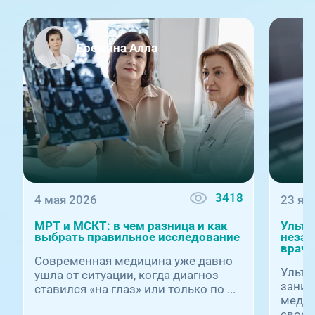
Еремина Алла
3418
4 мая 2026
23 ян
МРТ и МСКТ: в чем разница и как
Ультр
выбрать правильное исследование
незам
врача
Современная медицина уже давно
Ультр
ушла от ситуации, когда диагноз
заним
ставился «на глаз» или только по ...
медиц
своей