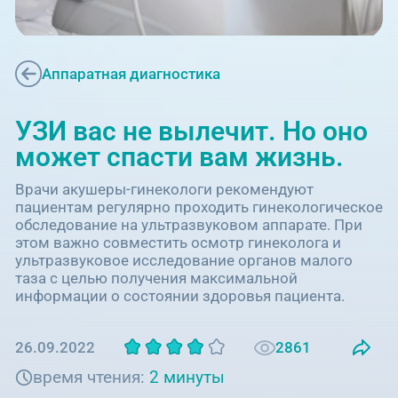
Единая справочная служба,
запись на прием
О клинике
+7 (351) 220-03-03
Блог врачей
Аппаратная диагностика
Центр амбулаторной
онкологической помощи
Новости
УЗИ вас не вылечит. Но оно
+7 (7142) 927-003
может спасти вам жизнь.
Справочный телефон для
Пациентам
жителей Казахстана
Врачи акушеры-гинекологи рекомендуют
пациентам регулярно проходить гинекологическое
обследование на ультразвуковом аппарате. При
PreventAGE
этом важно совместить осмотр гинеколога и
ультразвуковое исследование органов малого
таза с целью получения максимальной
информации о состоянии здоровья пациента.
+7 (351) 220-00-03
2861
26.09.2022
время чтения:
2 минуты