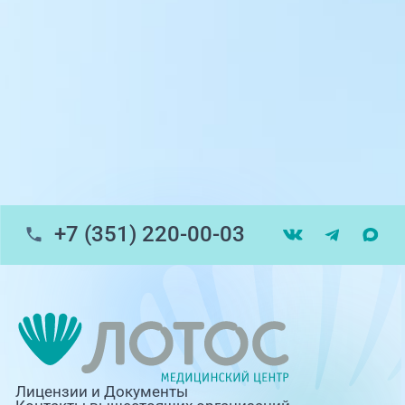
пр-т Ленина, 17
г. Копейск: пр-т Славы, 7
г. Златоуст, ул. Щербакова 2, строение 1
Травмпункт, ул.Труда, 187Д
ул. Труда, 183Б (Скорая медицинская
помощь)
+7 (351) 220-00-03
Профосмотры, ул.Труда, 183Б
ЦАОП, ул. Труда, 187Б
г. Златоуст, ул. Щербакова 2, строение 1
(ЦАОП)
Лицензии и Документы