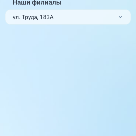
Наши филиалы
ул. Труда, 183А
ул. Труда, 187Б
ул. Труда, 187Б (Клиника для детей,
педиатрия)
Комсомольский проспект, 80
ул. 250-летия Челябинска, 73
ул. Университетская Набережная, 28
пр-т Ленина, 17
г. Копейск: пр-т Славы, 7