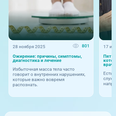
801
28 ноября 2025
17 ию
Ожирение: причины, симптомы,
Пять 
диагностика и лечение
котор
врачу
Избыточная масса тела часто
Есть 
говорит о внутренних нарушениях,
слуху:
которые важно вовремя
наприм
распознать.