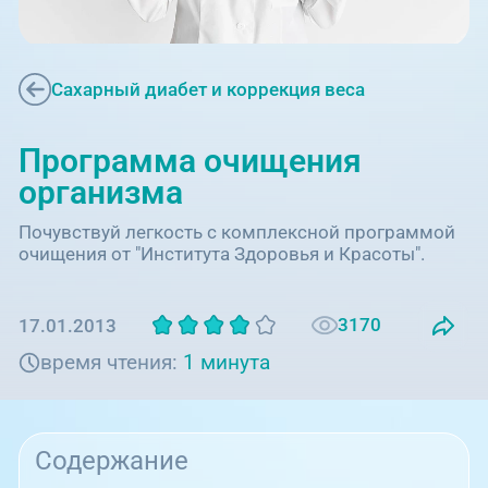
Единая справочная служба,
запись на прием
О клинике
+7 (351) 220-03-03
Блог врачей
Сахарный диабет и коррекция веса
Центр амбулаторной
онкологической помощи
Новости
Программа очищения
+7 (7142) 927-003
организма
Справочный телефон для
Пациентам
жителей Казахстана
Почувствуй легкость с комплексной программой
очищения от "Института Здоровья и Красоты".
PreventAGE
3170
17.01.2013
время чтения:
1 минута
+7 (351) 220-00-03
Содержание