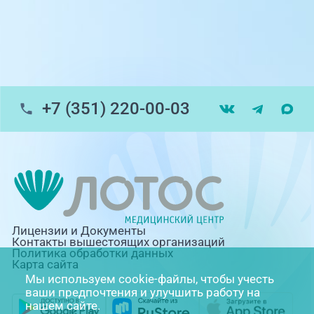
г. Златоуст, ул. Щербакова 2, строение 1
Травмпункт, ул.Труда, 187Д
ул. Труда, 183Б (Скорая медицинская
помощь)
+7 (351) 220-00-03
Профосмотры, ул.Труда, 183Б
ЦАОП, ул. Труда, 187Б
г. Златоуст, ул. Щербакова 2, строение 1
(ЦАОП)
Лицензии и Документы
Контакты вышестоящих организаций
Политика обработки данных
Карта сайта
Мы используем cookie-файлы, чтобы учесть
ваши предпочтения и улучшить работу на
нашем сайте.