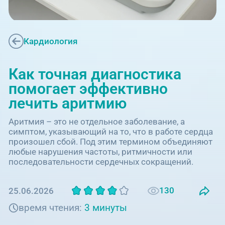
Единая справочная служба,
запись на прием
О клинике
+7 (351) 220-03-03
Блог врачей
Кардиология
Центр амбулаторной
онкологической помощи
Новости
Как точная диагностика
+7 (7142) 927-003
помогает эффективно
Справочный телефон для
Пациентам
лечить аритмию
жителей Казахстана
Аритмия – это не отдельное заболевание, а
PreventAGE
симптом, указывающий на то, что в работе сердца
произошел сбой. Под этим термином объединяют
любые нарушения частоты, ритмичности или
последовательности сердечных сокращений.
+7 (351) 220-00-03
130
25.06.2026
время чтения:
3 минуты