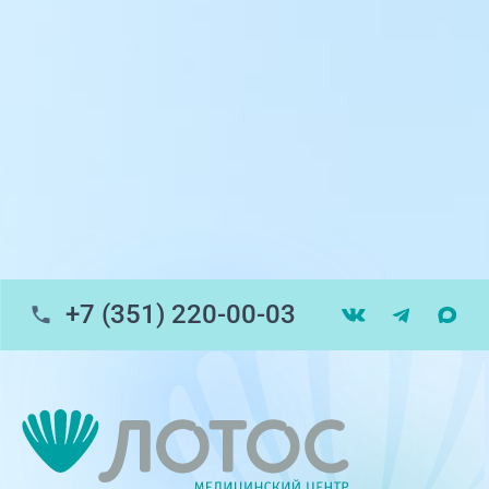
пр-т Ленина, 17
г. Копейск: пр-т Славы, 7
г. Златоуст, ул. Щербакова 2, строение 1
Травмпункт, ул.Труда, 187Д
ул. Труда, 183Б (Скорая медицинская
помощь)
+7 (351) 220-00-03
Профосмотры, ул.Труда, 183Б
ЦАОП, ул. Труда, 187Б
г. Златоуст, ул. Щербакова 2, строение 1
(ЦАОП)