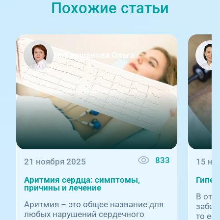
Похожие статьи
Новокшанова Ольга
833
21 ноября 2025
15 но
Аритмия сердца: симптомы,
Гипер
причины и лечение
В отл
Аритмия – это общее название для
забол
любых нарушений сердечного
то ес