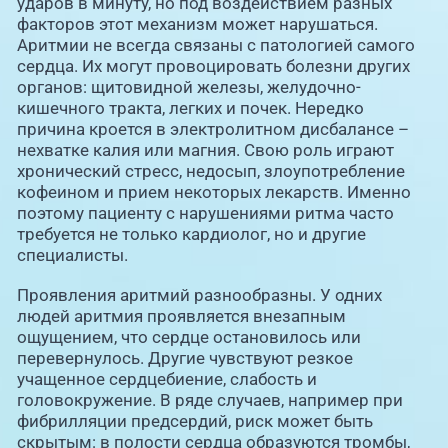
ударов в минуту, но под воздействием разных
факторов этот механизм может нарушаться.
Аритмии не всегда связаны с патологией самого
сердца. Их могут провоцировать болезни других
органов: щитовидной железы, желудочно-
кишечного тракта, легких и почек. Нередко
причина кроется в электролитном дисбалансе –
нехватке калия или магния. Свою роль играют
хронический стресс, недосып, злоупотребление
кофеином и прием некоторых лекарств. Именно
поэтому пациенту с нарушениями ритма часто
требуется не только кардиолог, но и другие
специалисты.
Проявления аритмий разнообразны. У одних
людей аритмия проявляется внезапным
ощущением, что сердце остановилось или
перевернулось. Другие чувствуют резкое
учащенное сердцебиение, слабость и
головокружение. В ряде случаев, например при
фибрилляции предсердий, риск может быть
скрытым: в полости сердца образуются тромбы,