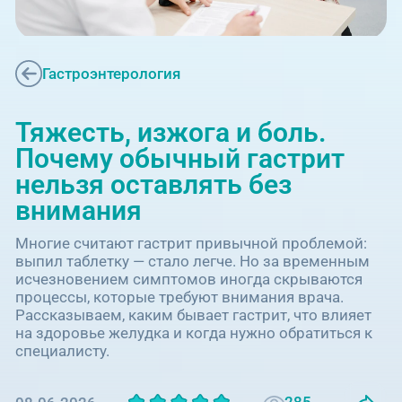
Единая справочная служба,
запись на прием
О клинике
+7 (351) 220-03-03
Блог врачей
Гастроэнтерология
Центр амбулаторной
онкологической помощи
Новости
Тяжесть, изжога и боль.
+7 (7142) 927-003
Почему обычный гастрит
Справочный телефон для
Пациентам
нельзя оставлять без
жителей Казахстана
внимания
PreventAGE
Многие считают гастрит привычной проблемой:
выпил таблетку — стало легче. Но за временным
исчезновением симптомов иногда скрываются
процессы, которые требуют внимания врача.
Рассказываем, каким бывает гастрит, что влияет
на здоровье желудка и когда нужно обратиться к
+7 (351) 220-00-03
специалисту.