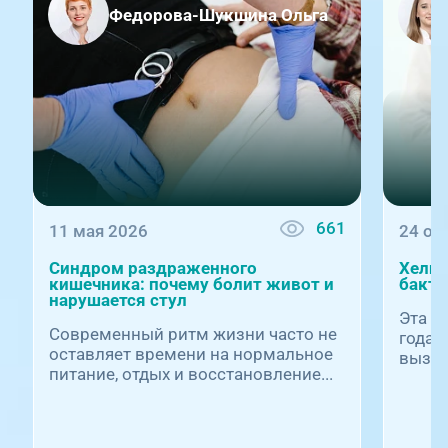
Федорова-Шукшина Ольга
661
11 мая 2026
24 ок
Синдром раздраженного
Хелик
кишечника: почему болит живот и
бакте
нарушается стул
Эта к
Современный ритм жизни часто не
годам
оставляет времени на нормальное
вызыв
питание, отдых и восстановление...