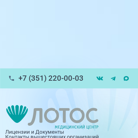
пр-т Ленина, 17
г. Копейск: пр-т Славы, 7
г. Златоуст, ул. Щербакова 2, строение 1
Травмпункт, ул.Труда, 187Д
ул. Труда, 183Б (Скорая медицинская
помощь)
+7 (351) 220-00-03
Профосмотры, ул.Труда, 183Б
ЦАОП, ул. Труда, 187Б
г. Златоуст, ул. Щербакова 2, строение 1
(ЦАОП)
Лицензии и Документы
Контакты вышестоящих организаций