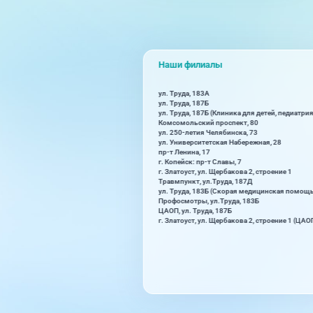
Наши филиалы
ул. Труда, 183А
ул. Труда, 187Б
ул. Труда, 187Б (Клиника для детей, педиатрия
Комсомольский проспект, 80
ул. 250-летия Челябинска, 73
ул. Университетская Набережная, 28
пр-т Ленина, 17
г. Копейск: пр-т Славы, 7
г. Златоуст, ул. Щербакова 2, строение 1
Травмпункт, ул.Труда, 187Д
ул. Труда, 183Б (Скорая медицинская помощ
Профосмотры, ул.Труда, 183Б
ЦАОП, ул. Труда, 187Б
г. Златоуст, ул. Щербакова 2, строение 1 (ЦАО