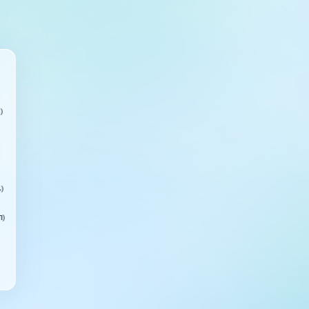
)
ь)
П)