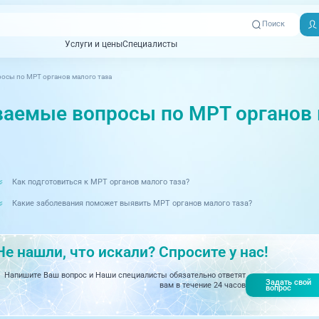
Поиск
Услуги и цены
Специалисты
Услуги и цены
Специалисты
осы по МРТ органов малого таза
Отзывы
Адреса клиник
Вызвать
ная томография)
УЗИ (Ультразвуковая диагностика)
Превентэйдж
Пациентам
скорую
ваемые вопросы по МРТ органов 
товенерология
Оториноларингология
+7 (351) 
00-03
ративная медицина
Офтальмология
+7 (351) 
Как подготовиться к МРТ органов малого таза?
ционный кабинет
Проктология
03-03
Какие заболевания поможет выявить МРТ органов малого таза?
ология
Психиатрия и психотерапия
+7 (7142
927-003
логия, рефлексотерапия
Пульмонология
Не нашли, что искали? Спросите у нас!
логия
Ревматология
Напишите Ваш вопрос и Наши специалисты обязательно ответят
Задать свой
огия, маммология
Терапия
вам в течение 24 часов
вопрос