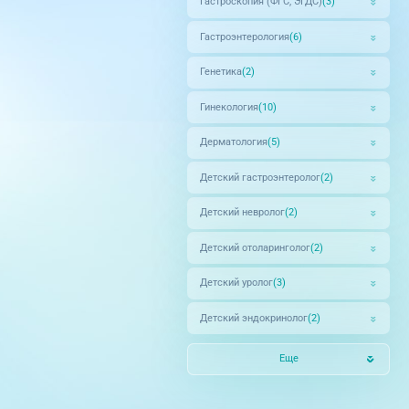
Гастроскопия (ФГС, ЭГДС)
(3)
Гастроэнтерология
(6)
Генетика
(2)
Гинекология
(10)
Дерматология
(5)
Детский гастроэнтеролог
(2)
Детский невролог
(2)
Детский отоларинголог
(2)
Детский уролог
(3)
Детский эндокринолог
(2)
Еще