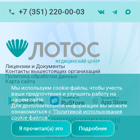
помощь)
+7 (351) 220-00-03
Профосмотры, ул.Труда, 183Б
ЦАОП, ул. Труда, 187Б
г. Златоуст, ул. Щербакова 2, строение 1
(ЦАОП)
Лицензии и Документы
Контакты вышестоящих организаций
Политика обработки данных
Карта сайта
Мы используем cookie-файлы, чтобы учесть
ваши предпочтения и улучшить работу на
нашем сайте.
Для дополнительной информации вы можете
ознакомиться с
"Политикой использования
cookie-файлов"
.
ИМЕЮТСЯ ПРОТИВОПОКАЗАНИЯ.
НЕОБХОДИМА КОНСУЛЬТАЦИЯ
Я прочитал(а) это
Подробнее
СПЕЦИАЛИСТА