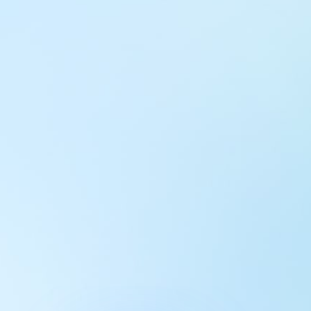
ул. Труда, 187Б (Клиника для детей,
педиатрия)
Комсомольский проспект, 80
ул. 250-летия Челябинска, 73
ул. Университетская Набережная, 28
пр-т Ленина, 17
г. Копейск: пр-т Славы, 7
г. Златоуст, ул. Щербакова 2, строение 1
Травмпункт, ул.Труда, 187Д
ул. Труда, 183Б (Скорая медицинская