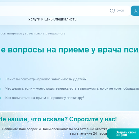
Поиск
Услуги и цены
Специалисты
Услуги и цены
Специалисты
осы на приеме у врача психиатра-нарколога
Отзывы
Адреса клиник
Вызвать
ная томография)
УЗИ (Ультразвуковая диагностика)
Превентэйдж
Пациентам
скорую
е вопросы на приеме у врача пси
товенерология
Оториноларингология
+7 (351) 
00-03
ративная медицина
Офтальмология
+7 (351) 
Лечит ли психиатр-нарколог зависимость у детей?
ционный кабинет
Проктология
03-03
Что делать, если у моего родственника есть зависимость, но он не хочет обращать
ология
Психиатрия и психотерапия
+7 (7142
Как записаться на прием к наркологу-психиатру?
927-003
логия, рефлексотерапия
Пульмонология
логия
Ревматология
Не нашли, что искали? Спросите у нас!
огия, маммология
Терапия
Напишите Ваш вопрос и Наши специалисты обязательно ответят
Задать свой
вам в течение 24 часов
вопрос