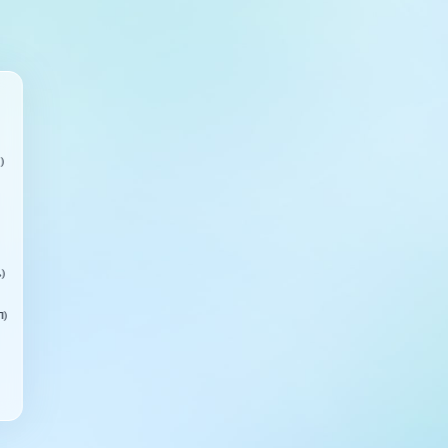
)
ь)
П)