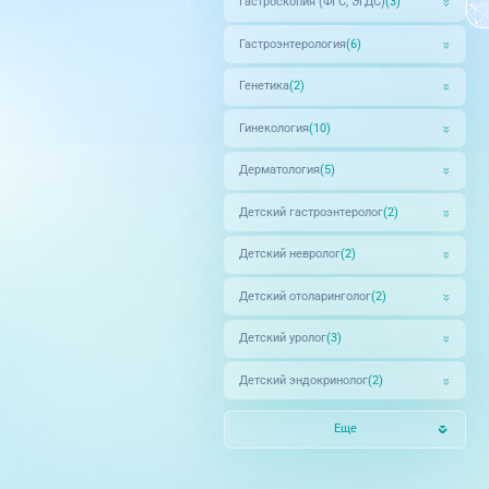
Гастроскопия (ФГС, ЭГДС)
(3)
Гастроэнтерология
(6)
Генетика
(2)
Гинекология
(10)
Дерматология
(5)
Детский гастроэнтеролог
(2)
Детский невролог
(2)
Детский отоларинголог
(2)
Детский уролог
(3)
Детский эндокринолог
(2)
Еще