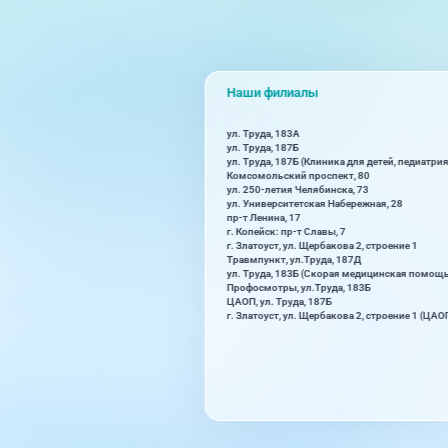
Наши филиалы
ул. Труда, 183А
ул. Труда, 187Б
ул. Труда, 187Б (Клиника для детей, педиатрия
Комсомольский проспект, 80
ул. 250-летия Челябинска, 73
ул. Университетская Набережная, 28
пр-т Ленина, 17
г. Копейск: пр-т Славы, 7
г. Златоуст, ул. Щербакова 2, строение 1
Травмпункт, ул.Труда, 187Д
ул. Труда, 183Б (Скорая медицинская помощ
Профосмотры, ул.Труда, 183Б
ЦАОП, ул. Труда, 187Б
г. Златоуст, ул. Щербакова 2, строение 1 (ЦАО