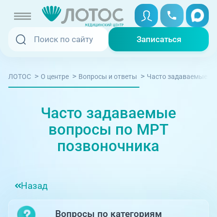
Записаться
Записаться
Записаться онлайн
>
>
>
Часто задаваемые во
ЛОТОС
О центре
Вопросы и ответы
Услуги и цены
Вызвать скорую
Специалисты
Часто задаваемые
Медицина на дому
вопросы по МРТ
Акции
позвоночника
Телемедицина
Отзывы
Назад
Адреса клиник
+7 (351) 220-00-03
Вопросы по категориям