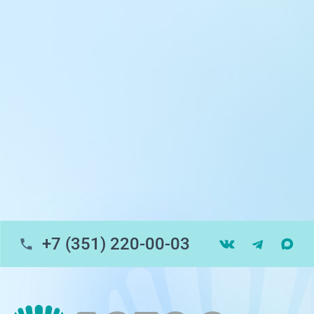
ул. 250-летия Челябинска, 73
ул. Университетская Набережная, 28
пр-т Ленина, 17
г. Копейск: пр-т Славы, 7
г. Златоуст, ул. Щербакова 2, строение 1
Травмпункт, ул.Труда, 187Д
ул. Труда, 183Б (Скорая медицинская
помощь)
+7 (351) 220-00-03
Профосмотры, ул.Труда, 183Б
ЦАОП, ул. Труда, 187Б
г. Златоуст, ул. Щербакова 2, строение 1