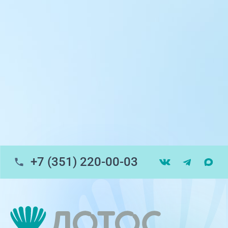
ул. Университетская Набережная, 28
пр-т Ленина, 17
г. Копейск: пр-т Славы, 7
г. Златоуст, ул. Щербакова 2, строение 1
Травмпункт, ул.Труда, 187Д
ул. Труда, 183Б (Скорая медицинская
помощь)
+7 (351) 220-00-03
Профосмотры, ул.Труда, 183Б
ЦАОП, ул. Труда, 187Б
г. Златоуст, ул. Щербакова 2, строение 1
(ЦАОП)