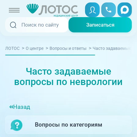
Записаться
Записаться
Записаться онлайн
>
>
>
Часто задаваемые во
ЛОТОС
О центре
Вопросы и ответы
Услуги и цены
Вызвать скорую
Специалисты
Часто задаваемые
Медицина на дому
вопросы по неврологии
Акции
Телемедицина
Отзывы
Назад
Адреса клиник
Вопросы по категориям
+7 (351) 220-00-03